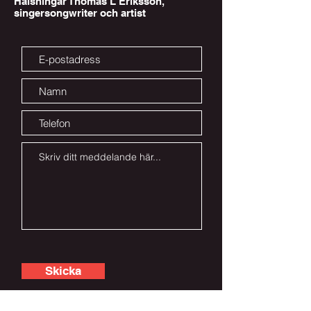
Hälsningar Thomas L Eriksson,
singersongwriter och artist
Skicka